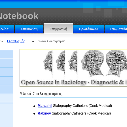
 Notebook
Σελίδα
Απεικόνιση
Επεμβατική
Πρωτόκολλα
Γνωματεύσ
Εξοπλισμός
Υλικά Σιαλογραφίας
Υλικά Σιαλογραφίας
Manashil
Sialography Catheters
(Cook Medical)
Rabinov
Sialography Catheters
(Cook Medical)