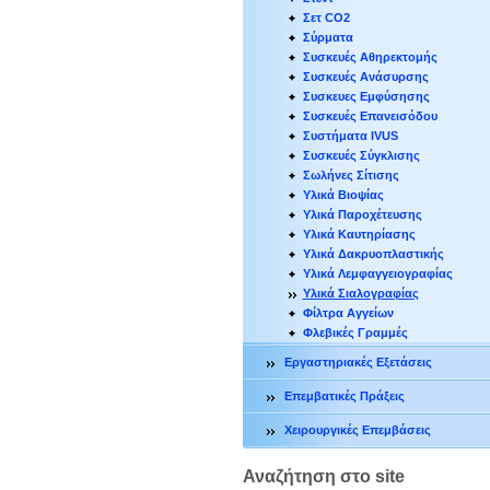
Σετ CO2
Σύρματα
Συσκευές Αθηρεκτομής
Συσκευές Ανάσυρσης
Συσκευες Εμφύσησης
Συσκευές Επανεισόδου
Συστήματα IVUS
Συσκευές Σύγκλισης
Σωλήνες Σίτισης
Υλικά Βιοψίας
Υλικά Παροχέτευσης
Υλικά Καυτηρίασης
Υλικά Δακρυοπλαστικής
Υλικά Λεμφαγγειογραφίας
Υλικά Σιαλογραφίας
Φίλτρα Αγγείων
Φλεβικές Γραμμές
Εργαστηριακές Εξετάσεις
Επεμβατικές Πράξεις
Χειρουργικές Επεμβάσεις
Αναζήτηση στο site