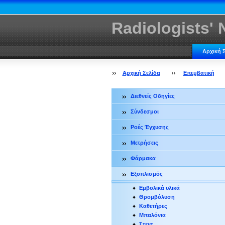
Radiologists'
Αρχική 
Αρχική Σελίδα
Επεμβατική
Διεθνείς Οδηγίες
Σύνδεσμοι
Ροές Έγχυσης
Μετρήσεις
Φάρμακα
Εξοπλισμός
Εμβολικά υλικά
Θρομβόλυση
Καθετήρες
Μπαλόνια
Στεντ