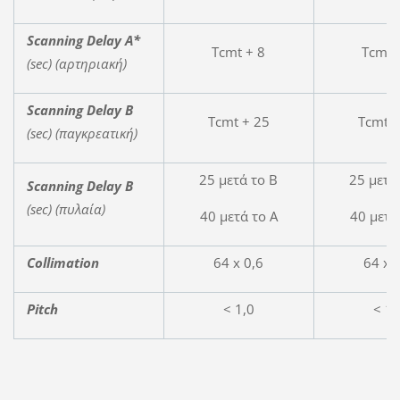
Scanning Delay A*
Tcmt + 8
Tcmt 
(sec) (
αρτηριακή
)
Scanning Delay B
Tcmt + 25
Tcmt +
(sec) (
παγκρεατική
)
25 μετά το Β
25 μετά
Scanning Delay B
(sec) (
πυλαία
)
40 μετά το Α
40 μετά
Collimation
64 x 0,6
64 x 
Pitch
< 1,0
< 1,