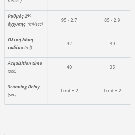
ml
/
sec
)
ης
Ρυθμός 2
95 - 2,7
85 - 2,9
έγχυσης
(
ml
/
sec
)
Ολική δόση
42
39
ιωδίου
(
ml
)
Acquisition time
40
35
(sec
)
Scanning Delay
Tcmt + 2
Tcmt + 2
(sec)