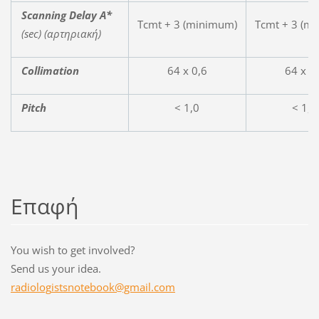
Scanning Delay A*
Tcmt + 3 (minimum)
Tcmt + 3 (m
(sec) (
αρτηριακή
)
Collimation
64 x 0,6
64 x 0
Pitch
< 1,0
< 1,0
Επαφή
Υou wish to get involved?
Send us your idea.
radiolog
istsnote
book@gma
il.com