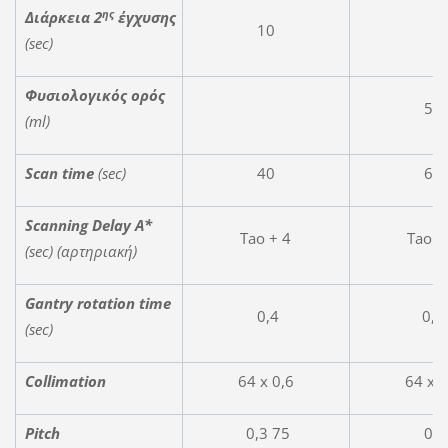
ης
Διάρκεια
2
έγχυσης
10
(sec)
Φυσιολογικός ορός
50
(
ml
)
Scan time
(sec)
40
6,5
Scanning Delay A*
Tao + 4
Tao +
(sec) (
αρτηριακή
)
Gantry rotation time
0,4
0,4
(sec)
Collimation
64 x 0,6
64 x 0
Pitch
0,3 75
0,2