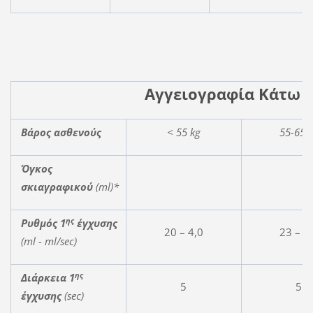
Αγγειογραφία Κάτω 
Βάρος ασθενούς
< 55 kg
55-65 
Όγκος
σκιαγραφικού
(ml)*
ης
Ρυθμός 1
έγχυσης
20 – 4,0
23 – 4
(
ml
-
ml
/
sec
)
ης
Διάρκεια
1
5
5
έγχυσης
(sec)