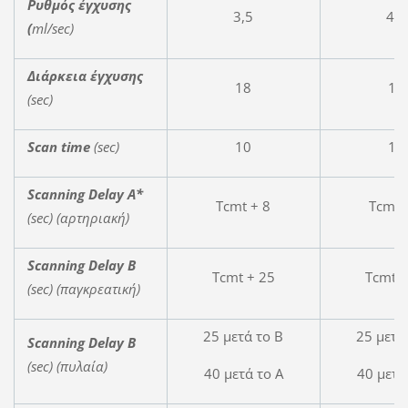
Ρυθμός έγχυσης
3,5
4,0
(
ml
/
sec
)
Διάρκεια έγχυσης
18
18
(sec)
Scan time
(sec)
10
10
Scanning Delay A*
Tcmt + 8
Tcmt 
(sec) (
αρτηριακή
)
Scanning Delay B
Tcmt + 25
Tcmt +
(sec) (
παγκρεατική
)
25 μετά το Β
25 μετά
Scanning Delay B
(sec) (
πυλαία
)
40 μετά το Α
40 μετά