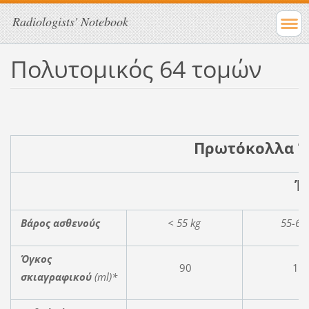
Radiologists' Notebook
Πολυτομικός 64 τομών
Πρωτόκολλα 
Ήπ
Βάρος ασθενούς
< 55 kg
55-65
Όγκος
90
10
σκιαγραφικού
(ml)*