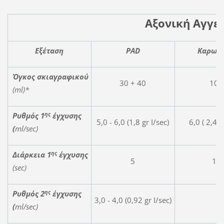
Αξονική Αγγε
Ε
ξέταση
PAD
Κ
αρωτί
Όγκος σκιαγραφικού
30 + 40
102
(ml)*
ης
Ρυθμός 1
έγχυσης
5,0 - 6,0 (1,8 gr I/sec)
6,0 ( 2,4 g
(
ml
/
sec
)
ης
Διάρκεια 1
έγχυσης
5
17
(sec)
ης
Ρυθμός 2
έγχυσης
3,0 - 4,0 (0,92 gr I/sec)
(
ml
/
sec
)