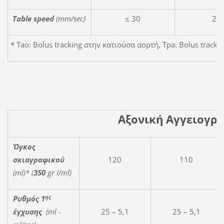
Table speed
(mm/sec)
≤ 30
20
* Tao: Bolus tracking στην κατιούσα αορτή, Tpa: Bolus track
Αξονική Αγγειογρα
Όγκος
σκιαγραφικού
120
110
(
ml
)* (
350
gr
I
/
ml
)
ης
Ρυθμός 1
έγχυσης
(
ml
-
25 – 5,1
25 – 5,1