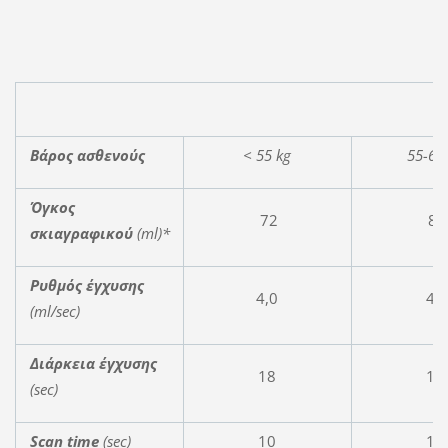
Βάρος ασθενούς
< 55 kg
55-65
Όγκος
72
81
σκιαγραφικού
(ml)*
Ρυθμός έγχυσης
4,0
4,
(
ml
/
sec
)
Διάρκεια έγχυσης
18
18
(sec)
Scan time
(sec)
10
10