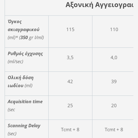
Αξονική Αγγειογραφ
Όγκος
σκιαγραφικού
115
110
(
ml
)* (
350
gr
I
/
ml
)
Ρυθμός έγχυσης
3,5
4,0
(
ml
/
sec
)
Ολική δόση
42
39
ιωδίου
(
ml
)
Acquisition time
25
20
(sec
Scanning Delay
Tcmt + 8
Tcmt + 8
(sec)