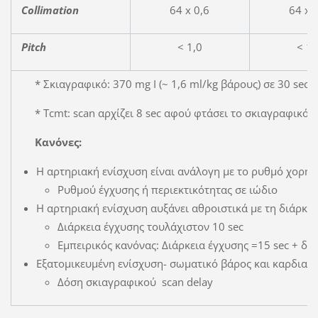
Collimation
64 x 0,6
64 x 
Pitch
< 1,0
< 1,
* Σκιαγραφικό: 370 mg I (~ 1,6 ml/kg βάρους) σε 30 sec
* Tcmt: scan αρχίζει 8 sec αφού φτάσει το σκιαγραφικό 
Κανόνες:
Η αρτηριακή ενίσχυση είναι ανάλογη με το ρυθμό χορήγ
Ρυθμού έγχυσης ή περιεκτικότητας σε ιώδιο
Η αρτηριακή ενίσχυση αυξάνει αθροιστικά με τη διάρκει
Διάρκεια έγχυσης τουλάχιστον 10 sec
Εμπειρικός κανόνας: Διάρκεια έγχυσης =15 sec + δ
Εξατομικευμένη ενίσχυση- σωματικό βάρος και καρδιακ
Δόση σκιαγραφικού scan delay