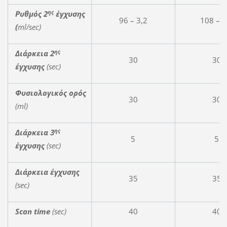
ης
Ρυθμός 2
έγχυσης
96 – 3,2
108 – 3
(
ml
/
sec
)
ης
Διάρκεια
2
30
30
έγχυσης
(sec)
Φυσιολογικός ορός
30
30
(
ml
)
ης
Διάρκεια
3
5
5
έγχυσης
(sec)
Διάρκεια έγχυσης
35
35
(sec)
Scan time
(sec)
40
40